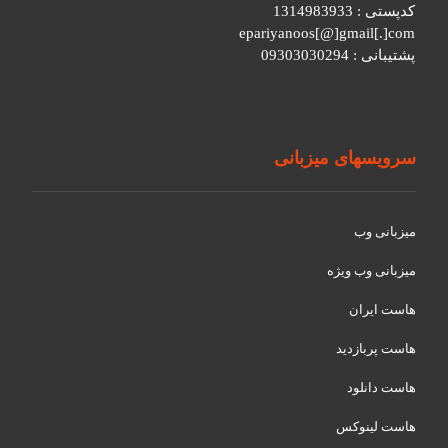
کدپستی : 1314983933
epariyanoos[@]gmail[.]com
پشتیبانی : 09303030294
سرویسهای میزبانی
میزبانی وب
میزبانی وب ویژه
هاست ایران
هاست پربازدید
هاست دانلود
هاست لینوکس