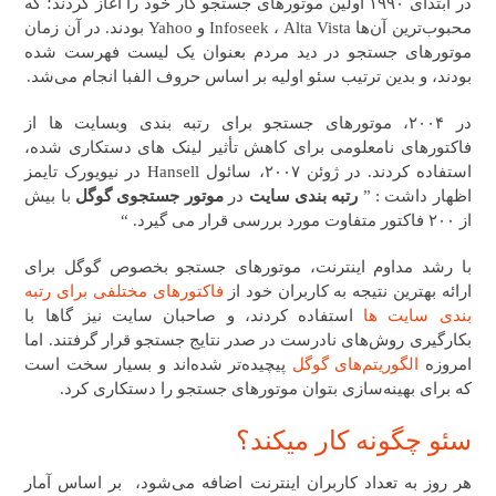
در ابتدای ۱۹۹۰ اولین موتور‌های جستجو کار خود را آغاز کردند؛ که
محبوب‌ترین آن‌ها Infoseek ، Alta Vista و Yahoo بودند. در آن زمان
موتورهای جستجو در دید مردم بعنوان یک لیست فهرست شده
بودند، و بدین ترتیب سئو اولیه بر اساس حروف الفبا انجام می‌شد.
در ۲۰۰۴، موتورهای جستجو برای رتبه بندی وبسایت ها از
فاکتورهای نامعلومی برای کاهش تأثیر لینک های دستکاری شده،
استفاده کردند. در ژوئن ۲۰۰۷، سائول Hansell در نیویورک تایمز
اظهار داشت : ”
رتبه بندی سایت
در
موتور جستجوی گوگل
با بیش
از ۲۰۰ فاکتور متفاوت مورد بررسی قرار می گیرد. “
با رشد مداوم اینترنت، موتورهای جستجو بخصوص گوگل برای
ارائه بهترین نتیجه به کاربران خود از
فاکتورهای مختلفی برای رتبه
بندی سایت ها
استفاده کردند، و صاحبان سایت نیز گاها با
بکارگیری روش‌های نادرست در صدر نتایج جستجو قرار گرفتند. اما
امروزه
الگوریتم‌های گوگل
پیچیده‌تر شده‌اند و بسیار سخت است
که برای بهینه‌سازی بتوان موتورهای جستجو را دستکاری کرد.
سئو چگونه کار میکند؟
هر روز به تعداد کاربران اینترنت اضافه می‌شود، بر اساس آمار