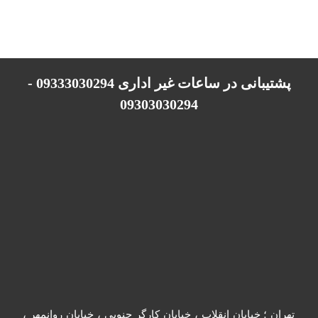
پشتیبانی در ساعات غیر اداری 09333030294 -
09303030294
تهران ؛ خیابان انقلاب ، خیابان کارگر جنوبی ، خیابان روانمهر ،