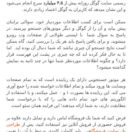
رسمی سایت گوگل روزانه بیش از
۳.۵ میلیارد
سرچ انجام می‌شود
و این نشان میدهد که کاربران به گوگل اعتماد زیادی دارند.
ممکن است برای کسب اطلاعات موردنیاز خود، سوالی برایتان
پیش بیاید و آن را از گوگل و دیگر موتورهای جستجو بپرسید. در
پاسخ به سوال شما با لیستی طولانی از صفحات وب روبرو
میشوید، و برای یافتن پاسخ باید هر یک را بررسی کنید، گاه ممکن
است نتایج جستجو آن چیزی نباشد که شما دنبال آن بوده اید. اما
تا به حال فکر کرده اید که چه چیزی در پشت این فهرست قرار
دارد؟ و چگونه اطلاعات موردنظر شما تنها در چند ثانیه به نمایش
گذاشته میشود؟
هر موتور جستجویی دارای یک رباینده است که به تمام صفحات
وبسایت ها ورود میکند و تمام اطلاعات خواسته شده را
جمع آوری
می کند. این رباینده ها بصورت ۱ و ۰ عمل میکنند، و با استفاده از
الگوریتم های خود تمام داده هایی را که با درخواست شما
مطابقت دارند، به شما ارائه میدهند؛ این فرایند همان سئو است.
فرض کنید که شما یک فروشگاه لباس دارید و تمایل دارید علاوه بر
فروش حضوری از فروش آنلاین نیز استفاده کنید، پس از
طراحی
یک سایت فروشگاهی
باید کلمات کلیدی مرتبط با آن را تعیین