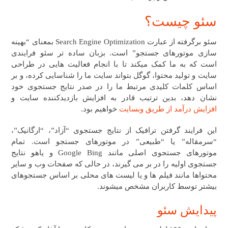
سئو چیست؟
سئو برگرفته از عبارت Search Engine Optimization بمعنای “بهینه
سازی موتورهای جستجو” است. بزبان ساده تر سئو فرایندی
است که به ما کمک میکند تا با انجام فعالیت هایی در طراحی
سایت و تولید محتوا، گوگل بتواند سایت ما را شناسایی کرده، و بر
اساس کلمات کلیدی مرتبط ما را در صدر نتایج جستجوی خود
نشان دهد، بدین ترتیب قادر به افزایش بازدیدکننده سایت و
افزایش درآمد از طریق وبسایت
خواهیم بود.
این فرایند گرفتن ترافیک از نتایج جستجوی “آزاد”، “ارگانیک”،
“سرمقاله” یا “طبیعی” در موتورهای جستجو است. تمام
موتورهای جستجوی اصلی مانند Google Bing و یاهو نتایج
جستجوی اولیه را در بر می گیرند، در حالی که صفحات وب و سایر
محتواها مانند فیلم ها و یا لیست های محلی بر اساس جستجوهای
بیشتر توسط کاربران مشخص میشوند.
پیدایش سئو