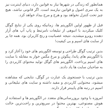
همانطور که زندگی در شهرها نیاز به قوانین دارد، دنیای اینترنت نیز
به یک سری اصول و قوانین نیازمند است. اگر قانونی نباشد، هیچ
چیز تحت کنترل نخواهد بود و هرج و مرج بیداد خواهد کزد.
قبل از ظهور اولین الگوریتم ها، زمانیکه روی یکی از نتایج گوگل
کلیک میکردید با انبوهی از تبلیغات نامرتبط و پاپ آپ های آزار
دهنده روبرو میشدید، نتیجه عصبانیت و رنج کاربران بود. همه جا پر
از سایت های اسپم و بی کیفیت!
بدین ترتیب گوگل طراحی و توسعه الگوریتم های خود را آغاز کرد و
با الگوریتم های پاندا، پنگوئن و مرغ مگس خوار به مقابله با سایت
های اسپم پرداخت. الگوریتم های گوگل تولید محتوای کاربردی را
به صاحبان سایت ها یاد دادند.
بدین ترتیب با جستجوی یک عبارت در گوگل، نتایجی که مشاهده
میشود، محتوایی کاربردی و مفید داشته و سایت های تبلیغاتی و
اسپم در رتبه های پایینتر قرار دارند.
امروزه با وجود بروزرسانی‌های متعدد در الگوریتم ها و استفاده از
هوش مصنوعی، بهترین محتوا در سریع‌ترین و راحت‌ترین حالت