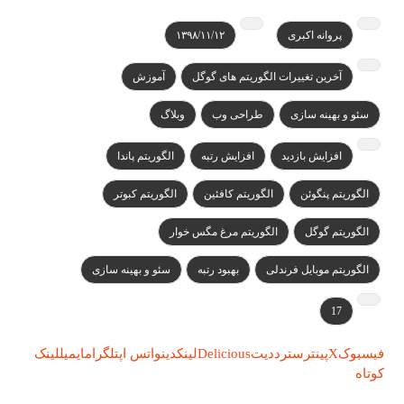
پروانه اکبری
۱۳۹۸/۱۱/۱۲
آخرین تغییرات الگوریتم های گوگل
آموزش
سئو و بهینه سازی
طراحی وب
وبلاگ
افزایش بازدید
افزایش رتبه
الگوریتم پاندا
الگوریتم پنگوئن
الگوریتم کافئین
الگوریتم کبوتر
الگوریتم گوگل
الگوریتم مرغ مگس خوار
الگوریتم موبایل فرندلی
بهبود رتبه
سئو و بهینه سازی
17
فیسبوک
X
پینترست
رددیت
Delicious
لینکدین
واتس اپ
تلگرام
ایمیل
لینک
کوتاه