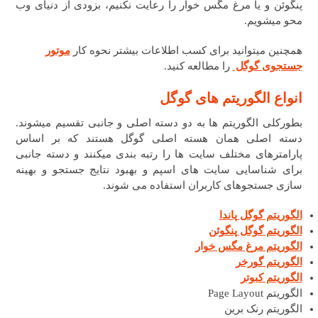
پنگوئن و یا مرغ مگس خوار را رعایت نکنیم، بزودی از دنیای وب
محو میشویم.
همچنین میتوانید برای کسب اطلاعات بیشتر نحوه کار
موتور
جستجوی گوگل
را مطالعه کنید.
انواع الگوریتم های گوگل
بطورکلی الگوریتم ها به دو دسته اصلی و جانبی تقسیم میشوند.
دسته اصلی همان هسته اصلی گوگل هستند که بر اساس
پارامترهای مختلف سایت ها را رتبه بندی میکنند و دسته جانبی
برای شناسایی سایت های اسپم و بهبود نتایج جستجو و بهینه
سازی جستجوهای کاربران استفاده می شوند.
الگوریتم گوگل پاندا
الگوریتم گوگل پنگوئن
الگوریتم مرغ مگس خوار
الگوریتم گورخر
الگوریتم کبوتر
الگوریتم Page Layout
الگوریتم رنک برین