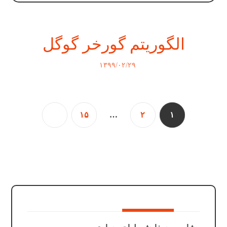
الگوریتم گورخر گوگل
۱۳۹۹/۰۲/۲۹
۱۵
…
۲
۱