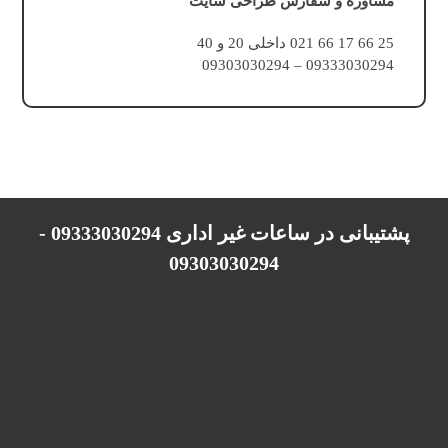
مشاوره و سفارش طراحی سایت
25 66 17 66 021 داخلی 20 و 40
09333030294 – 09303030294
پشتیبانی در ساعات غیر اداری 09333030294 -
09303030294