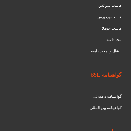
هاست لینوکس
هاست وردپرس
هاست جوملا
ثبت دامنه
انتقال و تمدید دامنه
گواهینامه SSL
گواهينامه دامنه IR
گواهينامه بین المللی