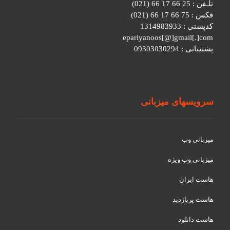
تلـفن : 25 66 17 66 (021)
فکس : 75 66 17 66 (021)
کدپستی : 1314983933
epariyanoos[@]gmail[.]com
پشتیبانی : 09303030294
سرویسهای میزبانی
میزبانی وب
میزبانی وب ویژه
هاست ایران
هاست پربازدید
هاست دانلود