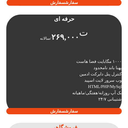
سفارش
سفارش
حرفه ای
ت
۲۶۹,۰۰۰
/سالانه
۱۰۰۰ مگابایت فضا هاست
پهنا باند نامحدود
کنترل پنل دایرکت ادمین
وب سرور لایت اسپید
HTML/PHP/MySql
بک آپ روزانه/هفتگی/ماهیانه
شتیبانی ۲۴/۷
سفارش
سفارش
فروشگاهی