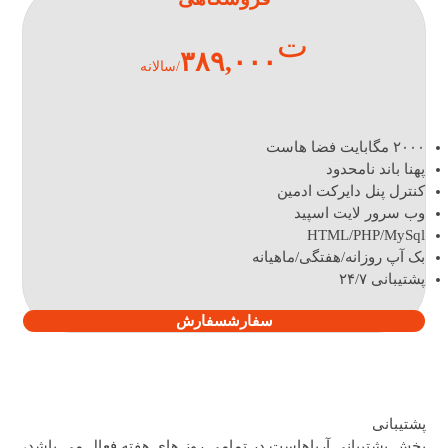
ت
۳۸۹,۰۰۰
/سالانه
۲۰۰۰ مگابایت فضا هاست
پهنا باند نامحدود
کنترل پنل دایرکت ادمین
وب سرور لایت اسپید
HTML/PHP/MySql
بک آپ روزانه/هفتگی/ماهیانه
پشتیبانی ۲۴/۷
سفارش
سفارش
پشتیبانی
بخش پشتیبانی آریاهاست در تمامی روز های هفته فعال می باشد،