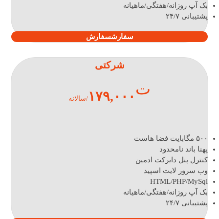
بک آپ روزانه/هفتگی/ماهیانه
پشتیبانی ۲۴/۷
سفارش
سفارش
شرکتی
ت
۱۷۹,۰۰۰
/سالانه
۵۰۰ مگابایت فضا هاست
پهنا باند نامحدود
کنترل پنل دایرکت ادمین
وب سرور لایت اسپید
HTML/PHP/MySql
بک آپ روزانه/هفتگی/ماهیانه
پشتیبانی ۲۴/۷