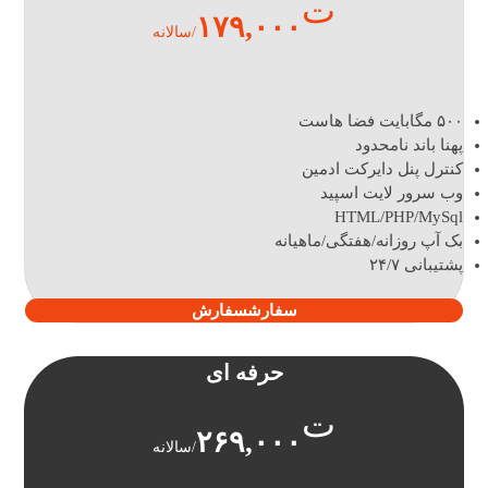
ت
۱۷۹,۰۰۰
/سالانه
۵۰۰ مگابایت فضا هاست
پهنا باند نامحدود
کنترل پنل دایرکت ادمین
وب سرور لایت اسپید
HTML/PHP/MySql
بک آپ روزانه/هفتگی/ماهیانه
پشتیبانی ۲۴/۷
سفارش
سفارش
حرفه ای
ت
۲۶۹,۰۰۰
/سالانه