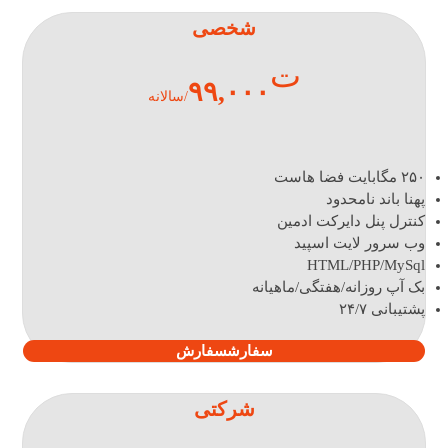
شخصی
ت
۹۹,۰۰۰
/سالانه
۲۵۰ مگابایت فضا هاست
پهنا باند نامحدود
کنترل پنل دایرکت ادمین
وب سرور لایت اسپید
HTML/PHP/MySql
بک آپ روزانه/هفتگی/ماهیانه
پشتیبانی ۲۴/۷
سفارش
سفارش
شرکتی