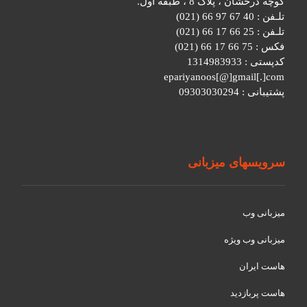
کوچه درخشان ، پلاک 8 ، طبقه اول.
تلـفن : 40 67 97 66 (021)
تلـفن : 25 66 17 66 (021)
فکس : 75 66 17 66 (021)
کدپستی : 1314983933
epariyanoos[@]gmail[.]com
پشتیبانی : 09303030294
سرویسهای میزبانی
میزبانی وب
میزبانی وب ویژه
هاست ایران
هاست پربازدید