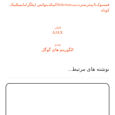
فیسبوک
X
پینترست
رددیت
Delicious
لینکدین
واتس اپ
تلگرام
ایمیل
لینک
کوتاه
قبلی
AJAX
بعدی
الگوریتم های گوگل
نوشته های مرتبط...