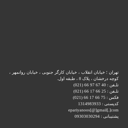
تهران ؛ خیابان انقلاب ، خیابان کارگر جنوبی ، خیابان روانمهر ،
کوچه درخشان ، پلاک 8 ، طبقه اول.
تلـفن : 40 67 97 66 (021)
تلـفن : 25 66 17 66 (021)
فکس : 75 66 17 66 (021)
کدپستی : 1314983933
epariyanoos[@]gmail[.]com
پشتیبانی : 09303030294