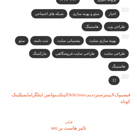
اخبار
سئو و بهینه سازی
شبکه های اجتماعی
طراحی وب
هاستینگ
بهینه سازی سایت
پشتیبانی سایت
ثبت دامنه
سئو
طراحی سایت
طراحی سایت فروشگاهی
مارکتینگ
هاستینگ
12
فیسبوک
X
پینترست
رددیت
Delicious
لینکدین
واتس اپ
تلگرام
ایمیل
لینک
کوتاه
قبلی
تاثیر هاست بر seo