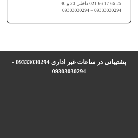
25 66 17 66 021 داخلی 20 و 40
09333030294 – 09303030294
پشتیبانی در ساعات غیر اداری 09333030294 -
09303030294