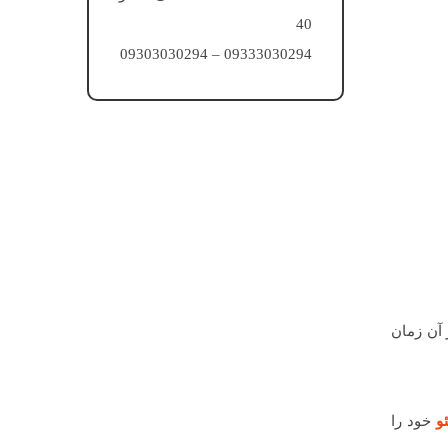
40
09333030294 – 09303030294
کرد، که از آن زمان
و
خود را