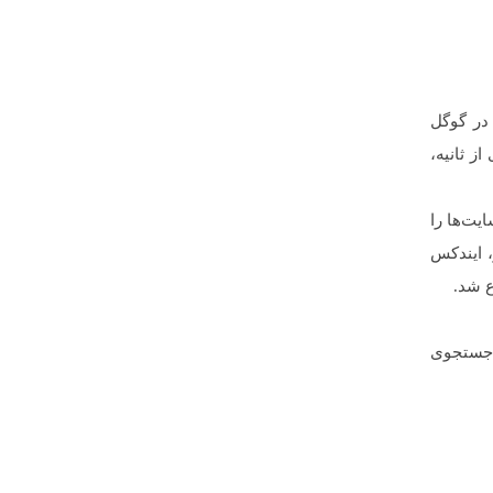
در گوگل
و در کسری از ثانیه،
یت‌ها را
، ایندکس
ع شد.
 جستجوی