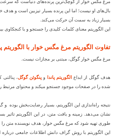
مرغ مگس خوار از کوچک‌ترین پرنده‌های دنیاست که سرعت و
بال‌های او نیست؛ اما این پرنده بسیار تیزبین است و هدف
بسیار زیاد به سمت آن حرکت می‌کند.
این الگوریتم معنای کلمات کلیدی را جستجو و با کنجکاوی 
تفاوت الگوریتم مرغ مگس خوار با الگوریتم پا
مرغ مگس خوار گوگل، مبتنی بر مجازات نیست.
هدف گوگل از ابداع
الگوریتم پاندا
و
پنگوئن گوگل
، پنالتی 
شده را در صفحات موجود جستجو میکند و محتوای مرتبط را به
نتیجه راه‌اندازی این الگوریتم، بسیار رضایت‌بخش بوده و گ
نشان می‌دهد.‬ زمینه و بافت متن، در این الگوریتم تاثیر 
طوری تهیه شود که مرغ مگس خوار، هدف نویسنده متن را ش
این الگوریتم با روش گراف دانش اطلاعات جامعی درباره افرا