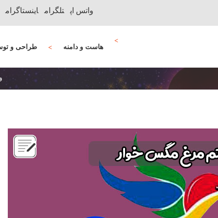
واتس اپ
تلگرام
اینستاگرام
هاست و دامنه
طراحی و توس
و