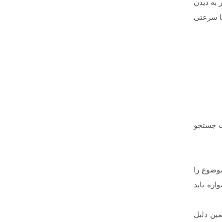
 به دیدن
با سرعتی
رت جستجو
موضوع را
اره باید
مین دلیل