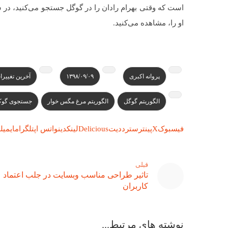
است که وقتی بهرام رادان را در گوگل جستجو می‌کنید، د
او را، مشاهده می‌کنید.​
پروانه اکبری
۱۳۹۸/۰۹/۰۹
آخرین تغییرا
الگوریتم گوگل
الگوریتم مرغ مگس خوار
جستجوی گوک
فیسبوک
X
پینترست
رددیت
Delicious
لینکدین
واتس اپ
تلگرام
ایمیل
ل
قبلی
تاثیر طراحی مناسب وبسایت در جلب اعتماد
کاربران
نوشته های مرتبط...