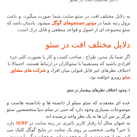
به دلایل مختلف افت در سئو سایت شما صورت میگیرد، و باعث
نزول رتبه شما در
موتور جستجوهای گوگل
میشود. یادمان باشد که
سئو مجموعه ای از اصول و قواعد منطقی و قابل درک است.
دلایل مختلف افت در سئو
اگر شما یک مدیر، طراح ، صاحب کسب و کار یا بصورت کلی جزء
افرادی باشید که مستقیما با سئوکاران در ارتباط هستند، احتمالا با
اختلاف نظرهای غیر قابل قبولی میان افراد و
شرکت های مشاور
سئو
روبرو خواهید بود.
۱. وجود اختلاف نظرهای بیشمار در سئو
عده ای معتقدند که سئو مملو از دانسته ها و نادانسته هاست و
موضوعات بسیاری وجود دارد که حتی در تمام دنیا متخصصین سئو
هرگز بر سر آن ها به یک نظر واحد نرسیده اند.
به عنوان مثال
آیا رفتار کاربر تاثیری در رتبه سایت در
SERP
دارد
یا خیر؟ وقتی شخصی بر روی یک سایت در نتایج گوگل کلیک می
کند، بعد از چه مدت در آن صفحه میماند، صفحات دیگر را میبییند ،