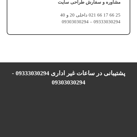
مشاوره و سفارش طراحی سایت
25 66 17 66 021 داخلی 20 و 40
09333030294 – 09303030294
پشتیبانی در ساعات غیر اداری 09333030294 -
09303030294