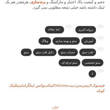
حجم و کیفیت بالا، اعتبار و مارکتینگ و
برندسازی
، هرچقدر هم بک
لینک داشته باشد خیلی نتیجه مطلوبی نمی گیرد.
پروانه اکبری
۱۳۹۸/۰۸/۲۰
آموزش
سئو و بهینه سازی
وبلاگ
افت سئو
خدمات سئو
دلایل افت سئو
سئو
سئو تخصصی
سئو حرفه ای
3
فیسبوک
X
پینترست
رددیت
Delicious
لینکدین
واتس اپ
تلگرام
ایمیل
لینک
کوتاه
قبلی