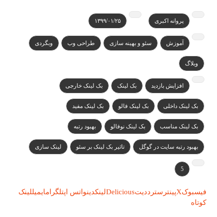
پروانه اکبری
۱۳۹۹/۰۱/۲۵
آموزش
سئو و بهینه سازی
طراحی وب
وبگردی
وبلاگ
افزایش بازدید
بک لینک
بک لینک خارجی
بک لینک داخلی
بک لینک فالو
بک لینک مفید
بک لینک مناسب
بک لینک نوفالو
بهبود رتبه
بهبود رتبه سایت در گوگل
تاثیر بک لینک بر سئو
لینک سازی
5
فیسبوک
X
پینترست
رددیت
Delicious
لینکدین
واتس اپ
تلگرام
ایمیل
لینک
کوتاه