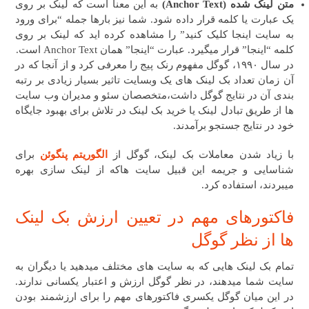
متن لینک شده (Anchor Text)
به این معنا است که لینک بر روی
یک عبارت یا کلمه قرار داده شود. شما نیز بارها جمله “برای ورود
به سایت اینجا کلیک کنید” را مشاهده کرده اید که لینک بر روی
کلمه “اینجا” قرار میگیرد. عبارت “اینجا” همان Anchor Text است.
در سال ۱۹۹۰، گوگل مفهوم رنک پیج را معرفی کرد و از آنجا که در
آن زمان تعداد بک لینک های یک وبسایت تاثیر بسیار زیادی بر رتبه
بندی آن در نتایج گوگل داشت،متخصصان سئو و مدیران وب سایت
ها از طریق تبادل لینک یا خرید بک لینک در تلاش برای بهبود جایگاه
خود در نتایج جستجو برآمدند.
با زیاد شدن معاملات بک لینک، گوگل از
الگوریتم پنگوئن
برای
شناسایی و جریمه این قبیل سایت هاکه از لینک سازی بهره
میبردند، استفاده کرد.
فاکتورهای مهم در تعیین ارزش بک لینک
ها از نظر گوگل
تمام بک لینک هایی که به سایت های مختلف میدهید یا دیگران به
سایت شما میدهند، در نظر گوگل ارزش و اعتبار یکسانی ندارند.
در این میان گوگل یکسری فاکتورهای مهم را برای ارزشمند بودن