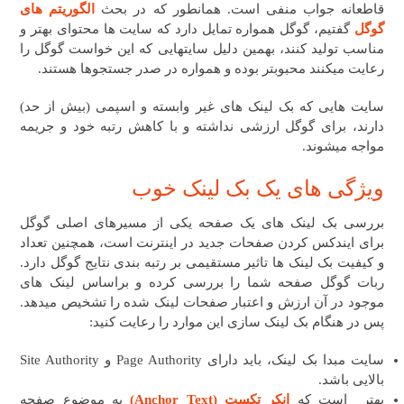
قاطعانه جواب منفی است. همانطور که در بحث
الگوریتم های
گوگل
گفتیم، گوگل همواره تمایل دارد که سایت ها محتوای بهتر و
مناسب تولید کنند، بهمین دلیل سایتهایی که این خواست گوگل را
رعایت میکنند محبوبتر بوده و همواره در صدر جستجوها هستند.
سایت هایی که بک لینک های غیر وابسته و اسپمی (بیش از حد)
دارند، برای گوگل ارزشی نداشته و با کاهش رتبه خود و جریمه
مواجه میشوند.
ویژگی های یک بک لینک خوب
بررسی بک لینک های یک صفحه یکی از مسیرهای اصلی گوگل
برای ایندکس کردن صفحات جدید در اینترنت است، همچنین تعداد
و کیفیت بک لینک ها تاثیر مستقیمی بر رتبه بندی نتایج گوگل دارد.
ربات گوگل صفحه شما را بررسی کرده و براساس لینک های
موجود در آن ارزش و اعتبار صفحات لینک شده را تشخیص میدهد.
پس در هنگام بک لینک سازی این موارد را رعایت کنید:
سایت مبدا بک لینک، باید دارای Page Authority و Site Authority
بالایی باشد.
بهتر است که
انکر تکست (Anchor Text)
به موضوع صفحه