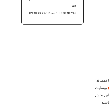
40
09333030294 – 09303030294
بیشتر کاربرانی که از سایت شما بازدید میکنند، قبل از ترک وبسایت کمتر از ۱۵ ثانیه در صفحه نخست وقت صرف می کنند؛ یعنی شما فقط ۱۵
وبسایت
 این بخش
اشید.