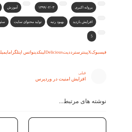
پروانه اکبری
۱۳۹۹/۰۲/۰۳
آموزش
افزایش بازدید
بهبود رتبه
تولید محتوای سایت
سئو
5
فیسبوک
X
پینترست
رددیت
Delicious
لینکدین
واتس اپ
تلگرام
ایمیل
ل
قبلی
افزایش امنیت در وردپرس
نوشته های مرتبط...