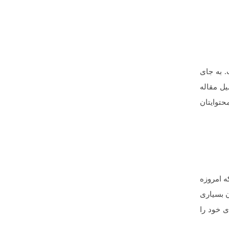
. به جای
یل مقاله
حتوایتان
ه امروزه
 بسیاری
ی خود را