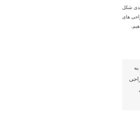
های دیگر بطور مداوم در حال تغییر است، و امروزه سبک طراحی ها بر پایه طراحی ۲ بعدی شکل
راحی های
هیم.
به
راحی