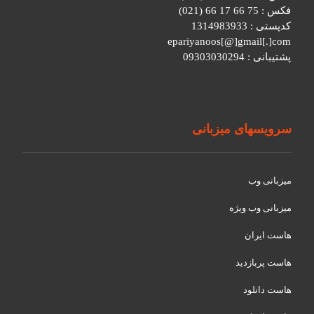
فکس : 75 66 17 66 (021)
کدپستی : 1314983933
epariyanoos[@]gmail[.]com
پشتیبانی : 09303030294
سرویسهای میزبانی
میزبانی وب
میزبانی وب ویژه
هاست ایران
هاست پربازدید
هاست دانلود