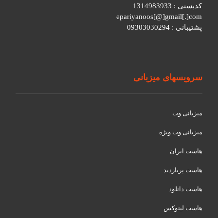
کدپستی : 1314983933
epariyanoos[@]gmail[.]com
پشتیبانی : 09303030294
سرویسهای میزبانی
میزبانی وب
میزبانی وب ویژه
هاست ایران
هاست پربازدید
هاست دانلود
هاست لینوکس