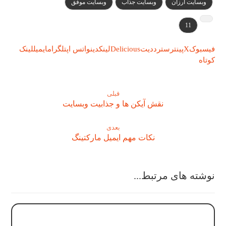
وبسایت ارزان
وبسایت جذاب
وبسایت موفق
11
فیسبوک
X
پینترست
رددیت
Delicious
لینکدین
واتس اپ
تلگرام
ایمیل
لینک
کوتاه
قبلی
نقش آیکن ها و جذابیت وبسایت
بعدی
نکات مهم ایمیل مارکتینگ
نوشته های مرتبط...