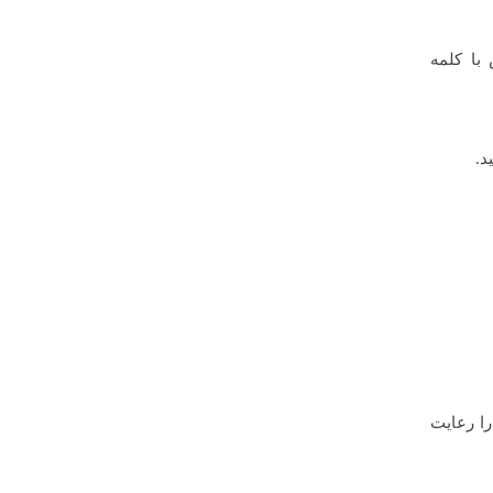
با کلمه
 عنوان مطالب باید محدودیت بین ۶۵ تا ۷۰ کاراکتر را رعایت