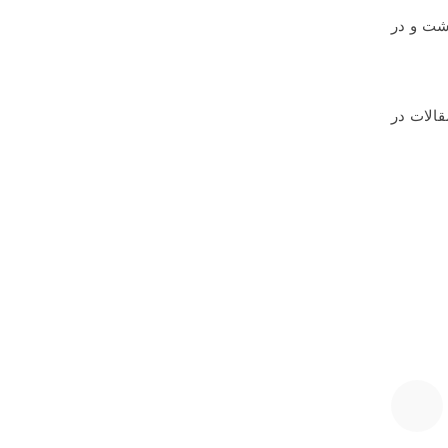
مان و مفهوم بود ولی ۹۵ کاراکتر طول داشت و در
 عنوان مقالات در