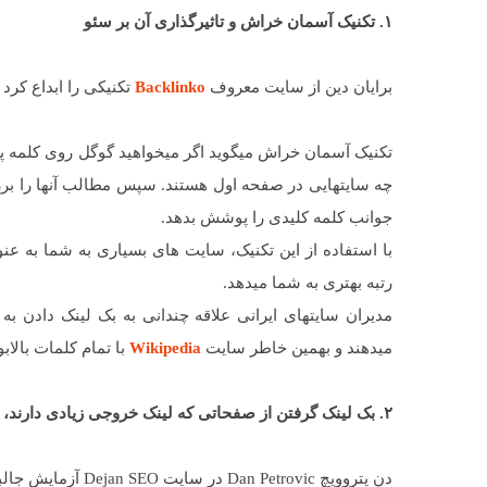
۱. تکنیک آسمان خراش و تاثیرگذاری آن بر سئو
برایان دین از سایت معروف
Backlinko
تکنیکی را ابداع کرد
تکنیک آسمان خراش میگوید اگر میخواهید گوگل روی کلمه پر 
چه سایتهایی در صفحه اول هستند. سپس مطالب آنها را بررس
جوانب کلمه کلیدی را پوشش بدهد.
با استفاده از این تکنیک، سایت های بسیاری به شما به ع
رتبه بهتری به شما میدهد.
مدیران سایتهای ایرانی علاقه چندانی به بک لینک دادن به
میدهند و بهمین خاطر سایت
Wikipedia
با تمام کلمات بالابو
۲. بک لینک گرفتن از صفحاتی که لینک خروجی زیادی دارند، تاثیر زیادی ندارد
دن پتروویچ Dan Petrovic در سایت Dejan SEO آزمایش جالبی را روی بک لینک انجام داده است.