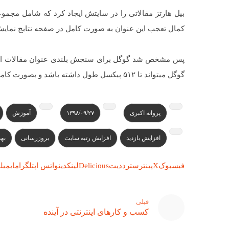
کمال تعجب این عنوان به صورت کامل در صفحه نتایج نمایش
گوگل میتواند تا ۵۱۲ پیکسل طول داشته باشد و بصورت کامل هم نمایش داده میشود.​
پروانه اکبری
۱۳۹۸/۰۹/۲۷
آموزش
افزایش بازدید
افزایش رتبه سایت
بروزرسانی
بهب
فیسبوک
X
پینترست
رددیت
Delicious
لینکدین
واتس اپ
تلگرام
ایمیل
ل
قبلی
کسب‌ و‌ کارهای اینترنتی در آینده