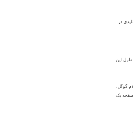
لیدی در
 طول این
م گوگل،
 صفحه یک