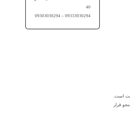
40
09333030294 – 09303030294
تعددی دارد. یکی از این پیش نیازها، ساختار فنی و اصولی کدهای HTML سایت است.
تجو قرار