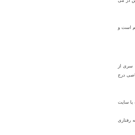
ش در می
هم است و
با استفاده از این meta tag می توانید یک سری از
صاصی درج
 یا سایت
 رفتاری