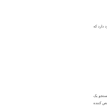
 دارد که
 موتور جستجو یک
خص کننده