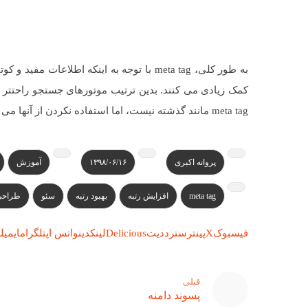
به طور کلی، meta tag با توجه به اینکه اط
کمک زیادی می کنند. بدین ترتیب موتورهای جستجو راحتتر می
meta tag مانند گذشته نیست، اما استفاده نکردن از آنها می تواند بر روی رتبه وبسایت تأثیر منفی بگذارد.
پروانه اکبری
۱۳۹۸/۰۶/۱۶
آموزش
meta tag
افزایش رتبه
بهبود رتبه
سئو
طراحی
فیسبوک
X
پینترست
رددیت
Delicious
لینکدین
واتس اپ
تلگرام
ایمیل
ل
قبلی
پسوند دامنه