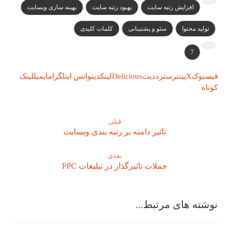
افزایش رتبه سایت
بهبود رتبه سایت
بهینه سازی وبسایت
تولید محتوا
سئو و پشتیبانی
کلمات کلیدی
7
فیسبوک
X
پینترست
رددیت
Delicious
لینکدین
واتس اپ
تلگرام
ایمیل
لینک
کوتاه
قبلی
تاثیر دامنه بر رتبه بندی وبسایت
بعدی
جملات تاثیرگذار در تبلیغات PPC
نوشته های مرتبط...