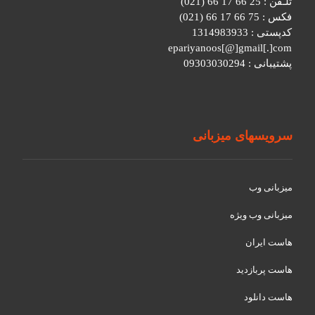
تلـفن : 25 66 17 66 (021)
فکس : 75 66 17 66 (021)
کدپستی : 1314983933
epariyanoos[@]gmail[.]com
پشتیبانی : 09303030294
سرویسهای میزبانی
میزبانی وب
میزبانی وب ویژه
هاست ایران
هاست پربازدید
هاست دانلود