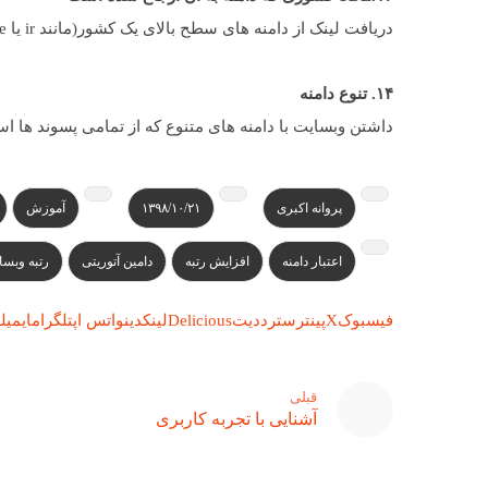
دریافت لینک از دامنه های سطح بالای یک کشور(مانند ir یا de) به رتبه بندی بهتر سایت در آن کشور کمک میکند.
۱۴. تنوع دامنه
داشتن وبسایت با دامنه های متنوع که از تمامی پسوند ها استفاده 
پروانه اکبری
۱۳۹۸/۱۰/۲۱
آموزش
اعتبار دامنه
افزایش رتبه
دامین آتوریتی
رتبه وبسا
فیسبوک
X
پینترست
رددیت
Delicious
لینکدین
واتس اپ
تلگرام
ایمیل
ل
قبلی
آشنایی با تجربه کاربری