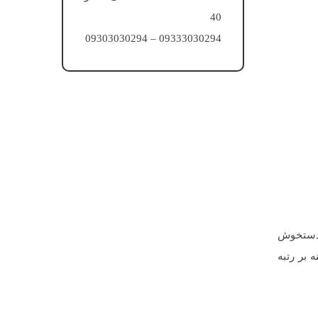
40
09333030294 – 09303030294
 دستخوش
 بر رتبه