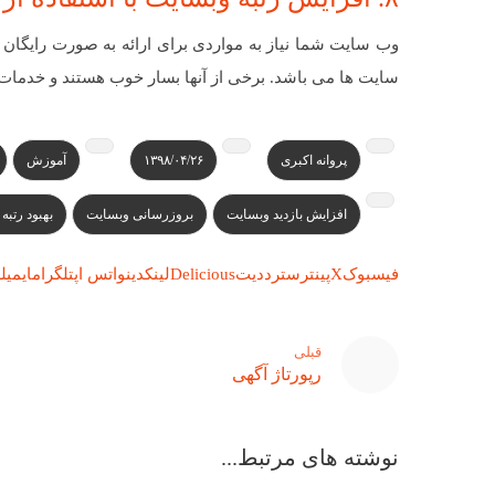
وب سایت شما نیاز به مواردی برای ارائه به صورت رایگان 
سایت ها می باشد. برخی از آنها بسار خوب هستند و خدمات با
پروانه اکبری
۱۳۹۸/۰۴/۲۶
آموزش
افزایش بازدید وبسایت
بروزرسانی وبسایت
بهبود رتبه
فیسبوک
X
پینترست
رددیت
Delicious
لینکدین
واتس اپ
تلگرام
ایمیل
ل
قبلی
رپورتاژ آگهی
نوشته های مرتبط...