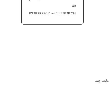
40
09333030294 – 09303030294
عایت چند