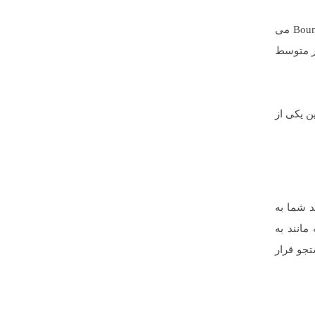
شما میخواهید که افراد مدت زمان بیشتری را در وب سایت شما وقت صرف نمایند و بر روی لینک های تان کلیک کنند. در Bounce rate می
طور متوسط
ن یکی از
 شما به
انه مانند به
وتور جستجو قرار