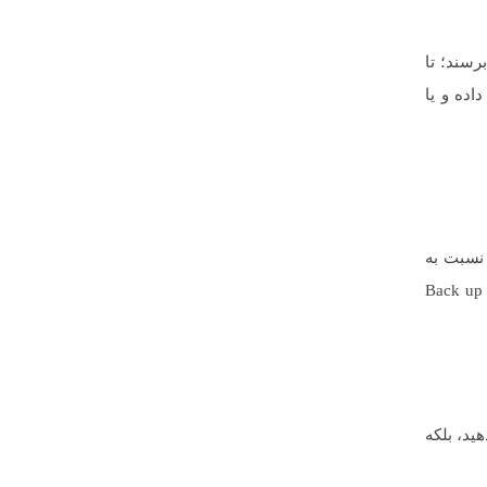
رسند؛ تا
ده و یا
شتری نسبت به
رقبای شما برای وب سایت تان در نظر بگیرند. استفاده از دیگر زبان های برنامه نویسی نیز مفید می باشد، اما همیشه html به عنوان Back up
ید، بلکه