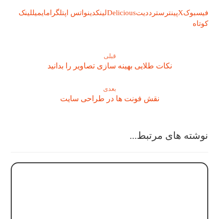
فیسبوک
X
پینترست
رددیت
Delicious
لینکدین
واتس اپ
تلگرام
ایمیل
لینک
کوتاه
قبلی
نکات طلایی بهینه سازی تصاویر را بدانید
بعدی
نقش فونت ها در طراحی سایت
نوشته های مرتبط...