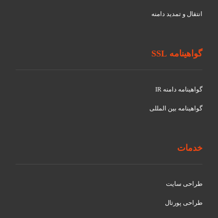
انتقال و تمدید دامنه
گواهینامه SSL
گواهينامه دامنه IR
گواهينامه بین المللی
خدمات
طراحی سایت
طراحی پورتال