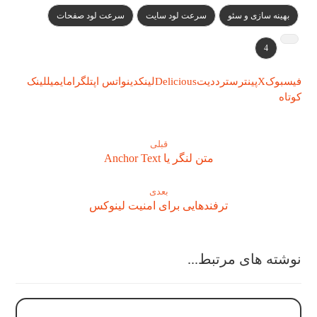
بهینه سازی و سئو
سرعت لود سایت
سرعت لود صفحات
4
فیسبوک
X
پینترست
رددیت
Delicious
لینکدین
واتس اپ
تلگرام
ایمیل
لینک
کوتاه
قبلی
متن لنگر یا Anchor Text
بعدی
ترفندهایی برای امنیت لینوکس
نوشته های مرتبط...