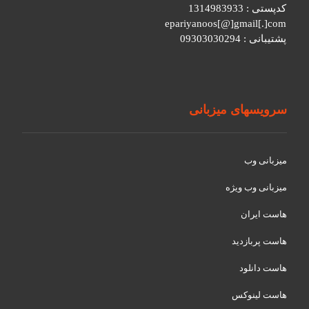
کدپستی : 1314983933
epariyanoos[@]gmail[.]com
پشتیبانی : 09303030294
سرویسهای میزبانی
میزبانی وب
میزبانی وب ویژه
هاست ایران
هاست پربازدید
هاست دانلود
هاست لینوکس