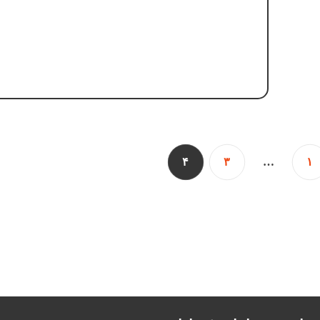
۴
۳
…
۱