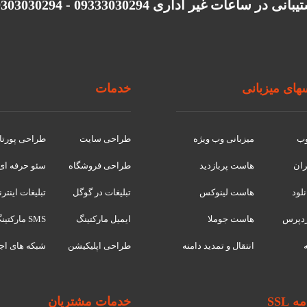
انی در ساعات غیر اداری 09333030294 - 09303030294
ای میزبانی
خدمات
وب
میزبانی وب ویژه
طراحی سایت
طراحی پورتا
ران
هاست پربازدید
طراحی فروشگاه
سئو حرفه ای
لود
هاست لینوکس
تبلیغات در گوگل
تبلیغات اینتر
دپرس
هاست جوملا
ایمیل مارکتینگ
SMS مارکتینگ
انتقال و تمدید دامنه
طراحی اپلیکیشن
شبکه های اج
 SSL
خدمات مشتریان