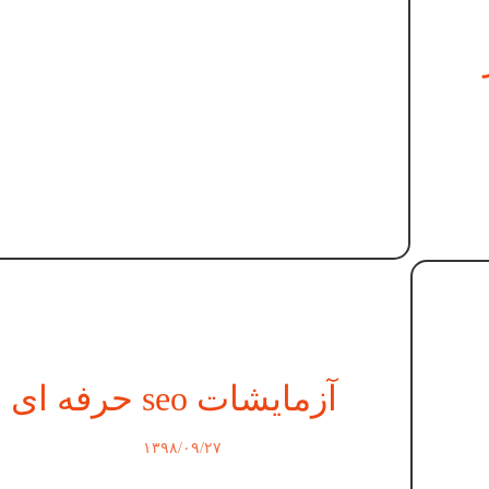
آزمایشات seo حرفه ای
۱۳۹۸/۰۹/۲۷