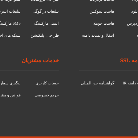
لود
هاست لینوکس
تبلیغات در گوگل
تبلیغات اینتر
دپرس
هاست جوملا
ایمیل مارکتینگ
SMS مارکتینگ
انتقال و تمدید دامنه
طراحی اپلیکیشن
شبکه های اج
 SSL
خدمات مشتریان
امنه IR
گواهينامه بین المللی
حساب کاربری
پیگیری سفا
حریم خصوصی
قوانین و مقر