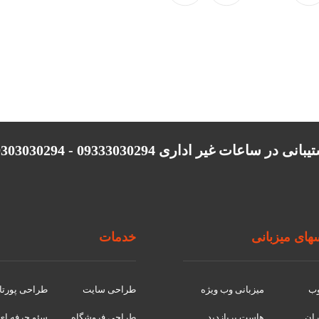
انی در ساعات غیر اداری 09333030294 - 09303030294
ای میزبانی
خدمات
وب
میزبانی وب ویژه
طراحی سایت
طراحی پورتا
ران
هاست پربازدید
طراحی فروشگاه
سئو حرفه ای