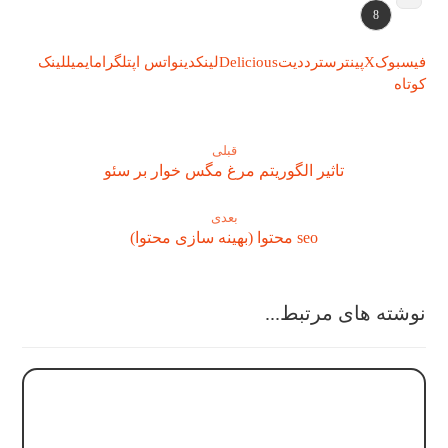
8
فیسبوک
X
پینترست
رددیت
Delicious
لینکدین
واتس اپ
تلگرام
ایمیل
لینک
کوتاه
قبلی
تاثیر الگوریتم مرغ مگس خوار بر سئو
بعدی
seo محتوا (بهینه سازی محتوا)
نوشته های مرتبط...