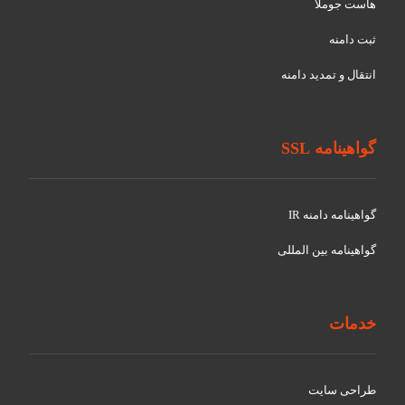
هاست جوملا
ثبت دامنه
انتقال و تمدید دامنه
گواهینامه SSL
گواهينامه دامنه IR
گواهينامه بین المللی
خدمات
طراحی سایت