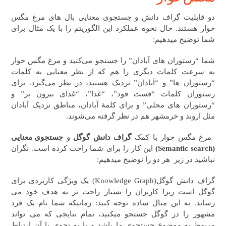
دو قابلیت گراف دانش و جستجوی معنایی بال های مرغ مگس
خوار هستند. حال نحوه عملکرد این الگوریتم را با یک مثال برای
شما توضیح میدهیم:
شما “رستوران های آبادان” را جستجو می‌کنید و مرغ مگس خوار
به سرعت کلمات دیگری را هم که از نظر معنایی به کلمات
“رستوران ها” و “آبادان” نزدیک هستند، در نظر می‌گیرد. برای
رستوران کلمات “فست فود”، “غذا”، “غذای بیرون بر” و
“رستوران های محلی” و برای کلمۀ آبادان، مناطق نزدیک آبادان
مثل اروند و خرمشهر هم در نظر گرفته می‌شوند.
مرغ مگس خوار با کمک
گراف دانش گوگل
و
جستجوی معنایی
(Semantic search)
این کار را برای شما راحت کرده است. نگران
نباشید در زیر هر دو را نوضیح میدهیم:
گراف دانش گوگل(
Knowledge Graph) یک ویژگی کاربردی برای
گوگل است زیرا کاربران را بسیار راحت تر به هدف خود می
رساند. به این مثال ساده توجه کنید: زمانیکه شما نام یک فرد
مشهور را در گوگل جستجو میکنید، تمام نتایجی که می تواند
مربوط به موضوع جستجوی ما باشد و یا به نحوی با آن ارتباط