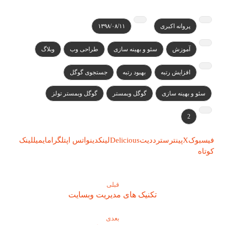
پروانه اکبری
۱۳۹۸/۰۸/۱۱
آموزش
سئو و بهینه سازی
طراحی وب
وبلاگ
افزایش رتبه
بهبود رتبه
جستجوی گوگل
سئو و بهینه سازی
گوگل وبمستر
گوگل وبمستر تولز
2
فیسبوک
X
پینترست
رددیت
Delicious
لینکدین
واتس اپ
تلگرام
ایمیل
لینک
کوتاه
قبلی
تکنیک های مدیریت وبسایت
بعدی