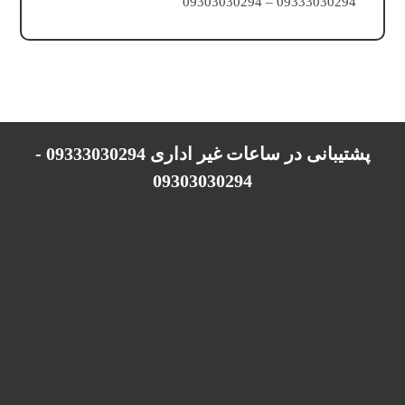
09333030294 – 09303030294
پشتیبانی در ساعات غیر اداری 09333030294 -
09303030294