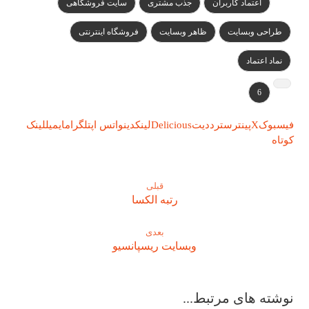
اعتماد کاربران
جذب مشتری
سایت فروشگاهی
طراحی وبسایت
ظاهر وبسایت
فروشگاه اینترنتی
نماد اعتماد
6
فیسبوک
X
پینترست
رددیت
Delicious
لینکدین
واتس اپ
تلگرام
ایمیل
لینک
کوتاه
قبلی
رتبه الکسا
بعدی
وبسایت ریسپانسیو
نوشته های مرتبط...