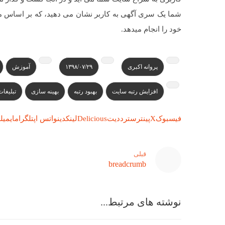
شما یک سری آگهی به کاربر نشان می دهید، که بر اساس م
خود را انجام میدهد.
پروانه اکبری
۱۳۹۸/۰۷/۲۹
آموزش
افزایش رتبه سایت
بهبود رتبه
بهینه سازی
تبلیغا
فیسبوک
X
پینترست
رددیت
Delicious
لینکدین
واتس اپ
تلگرام
ایمیل
ل
قبلی
breadcrumb
نوشته های مرتبط...