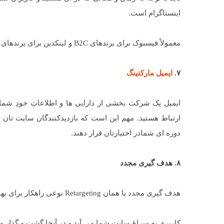
اینستاگرام است.
معمولاً فیسبوک برای برندهای B2C و لینکدین برای برندهای B2B و توییتر هم برای همگان مفید و مناسب است.
۷.
ایمیل مارکتینگ
ایمیل یک شرکت بخشی از دارایی ها و اطلاعاتِ خودِ شما
ارتباط هستید. مهم این است که بازدیدکنندگان سایت تان را 
دوره ای شمادر اختیارتان قرار دهند.
۸. هدف گیری مجدد
هدف گیری مجدد یا همان Retargeting نوعی راهکار برای بهبود برندینگ و ترافیک است؛ تقریباً چیزی شبیه پاپ آپ.
کاربری به سراغ سایت شما می آید و در آنجا گشت و گذار می