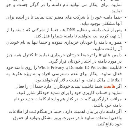
نمایید. برای اینکار می توانید نام دامنه را در گوگل جست و جو
نمایید.
حتما دامنه خود را با شرکت های معتبر ثبت نمایید تا در آینده برای
آنها مشکلی بوجود نیاید.
پس از ثبت دامنه و تنظیم DNS ها، حتما از شرکتی که دامنه را از
آن تهیه کرده اید، بخواهید تا دامنه شما را قفل کند.
همواره دامنه را خودتان خریداری نموده و حتما تنها به نام خودتان
آن را ثبت نمایید.
دامین های ir را ترجیحا خودتان خریداری نمایید تا کنترل همه چیز
در مورد دامنه در احتیار خودتان قرار گیرد.
قابلیت Domain ID Protection یا Whois Privacy را روی دامنه خود
فعال نمایید. اینکار برای عدم دسترسی افراد و به ویژه هکرها به
اطلاعات مالک دامنه و امنیت بالاتر آن خواهد بود.
اگر
هاست
شما قابلیت تمدید خودکار را دارد حتما آن را فعال
نمایید و حساب کاربری خود را برای تمدید خودکار شارژ کنید.
مراقب قرارگیری کلمات در کنار هم و ایجاد کلمات جدید در نام
دامنه خود باشید.
اگر دامنه تان برایتان اهمیت دارد ، حتما در هنگام ثبت از اطلاعات
واقعی استفاده نمایید تا در صورت بروز مشکل بتوانید از حقوق
خود دفاع کنید.