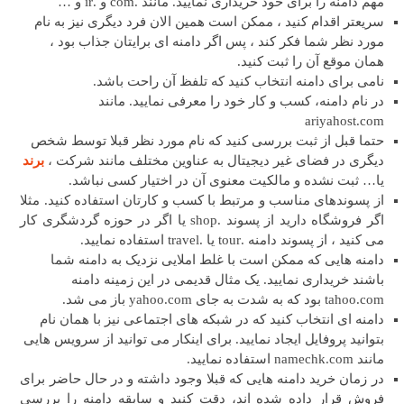
مهم دامنه را برای خود خریداری نمایید. مانند .com و .ir و …
سریعتر اقدام کنید ، ممکن است همین الان فرد دیگری نیز به نام
مورد نظر شما فکر کند ، پس اگر دامنه ای برایتان جذاب بود ،
همان موقع آن را ثبت کنید.
نامی برای دامنه انتخاب کنید که تلفظ آن راحت باشد.
در نام دامنه، کسب و کار خود را معرفی نمایید. مانند
ariyahost.com
حتما قبل از ثبت بررسی کنید که نام مورد نظر قبلا توسط شخص
دیگری در فضای غیر دیجیتال به عناوین مختلف مانند شرکت ،
برند
یا… ثبت نشده و مالکیت معنوی آن در اختیار کسی نباشد.
از پسوندهای مناسب و مرتبط با کسب و کارتان استفاده کنید. مثلا
اگر فروشگاه دارید از پسوند .shop یا اگر در حوزه گردشگری کار
می کنید ، از پسوند دامنه .tour یا .travel استفاده نمایید.
دامنه هایی که ممکن است با غلط املایی نزدیک به دامنه شما
باشند خریداری نمایید. یک مثال قدیمی در این زمینه دامنه
tahoo.com بود که به شدت به جای yahoo.com باز می شد.
دامنه ای انتخاب کنید که در شبکه های اجتماعی نیز با همان نام
بتوانید پروفایل ایجاد نمایید. برای اینکار می توانید از سرویس هایی
مانند namechk.com استفاده نمایید.
در زمان خرید دامنه هایی که قبلا وجود داشته و در حال حاضر برای
فروش قرار داده شده اند، دقت کنید و سابقه دامنه را بررسی