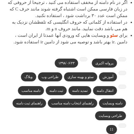
اگر در نام دامنه از مخفف استفاده می کنید ، ترجیحا از حروفی که
در زبان فارسی ممکن است اشتباه گرفته شوند مانند حرف C که
ممکن است عدد ۳۰ برداشت شود ، استفاده نکنید.
در استفاده از کلماتی که حروف انگلیسی که تلفظشان نزدیک به
هم می باشد دقت نمایید. مانند حروف n و m.
برای
سئو
و وبسایت هایی که ورودی آنها عمدتا از ایران است ،
دامین .ir بهتر باشد و توصیه می شود از دامین ir استفاده شود.
پروانه اکبری
۱۳۹۸/۰۶/۲۳
آموزش
سئو و بهینه سازی
طراحی وب
وبلاگ
انتقال دامنه
تمدید دامنه
ثبت دامنه
دامنه مناسب
دامنه وبسایت
راهنمای انتخاب دامنه مناسب
راهنمای ثبت دامنه
طراحی وبسایت
11