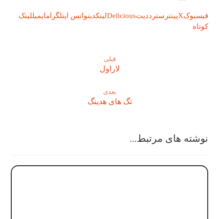
فیسبوک
X
پینترست
رددیت
Delicious
لینکدین
واتس اپ
تلگرام
ایمیل
لینک
کوتاه
قبلی
لاراول
بعدی
تگ های هدینگ
نوشته های مرتبط...