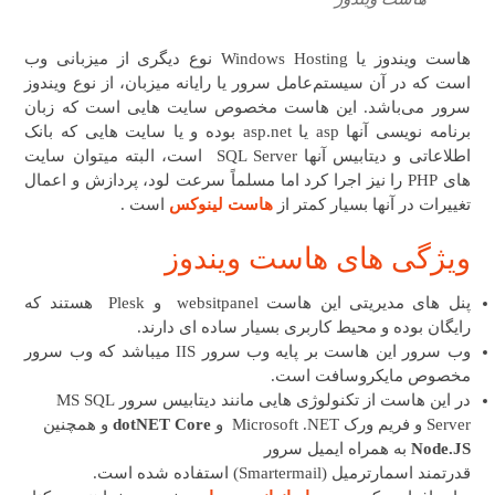
هاست ویندوز یا Windows Hosting نوع دیگری از میزبانی وب
است که در آن سیستم‌عامل سرور یا رایانه میزبان، از نوع ویندوز
سرور می‌باشد. این هاست مخصوص سایت هایی است که زبان
برنامه نویسی آنها asp یا asp.net بوده و یا سایت هایی که بانک
اطلاعاتی و دیتابیس آنها SQL Server است، البته میتوان سایت
های PHP را نیز اجرا کرد اما مسلماً سرعت لود، پردازش و اعمال
تغییرات در آنها بسیار کمتر از
هاست لینوکس
است .
ویژگی های هاست ویندوز
پنل های مدیریتی این هاست websitpanel و Plesk هستند که
رایگان بوده و محیط کاربری بسیار ساده ای دارند.
وب سرور این هاست بر پایه وب سرور IIS میباشد که وب سرور
مخصوص مایکروسافت است.
در این هاست از تکنولوژی هایی مانند دیتابیس سرور MS SQL
Server و فریم ورک Microsoft .NET و
dotNET Core
و همچنین
Node.JS
به همراه ایمیل سرور
قدرتمند اسمارترمیل (Smartermail) استفاده شده است.