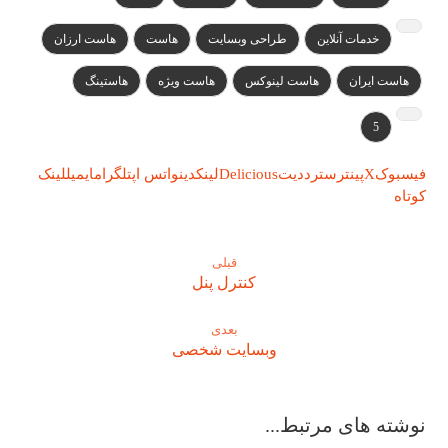
خدمات آنلاین
طراحی وبسایت
هاست
هاست ارزان
هاست ایران
هاست لینوکس
هاست ویژه
هاستینگ
5
فیسبوک
X
پینترست
رددیت
Delicious
لینکدین
واتس اپ
تلگرام
ایمیل
لینک
کوتاه
قبلی
کنترل پنل
بعدی
وبسایت شخصی
نوشته های مرتبط...