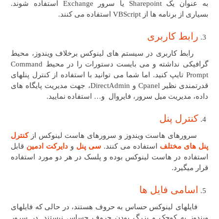
به عنوان یک Sharepoint یا سرور Exchange استفاده شوند.
بسیاری از برنامه ها از VBScript استفاده می کنند.
رابط کاربری
رابط کاربری در سیستم های لینوکس برخلاف ویندوز، محیط
گرافیکی نداشته و می بایست دستورات را در محیط Command
Prompt تایپ کنید. اما شما می توانید با استفاده از کنترل پنلهای
قدرتمندی نظیر Cpanel و DirectAdmin، جهت مدیریت پایگاه های
داده، مدیریت میل سرور، فایروال و… استفاده نمایید.
کنترل پنل
سرورهای هاست ویندوز و سرورهای هاست لینوکس از
کنترل
پنل های مختلف
استفاده می کنند.
سی پنل
و
دایرکت ادمین
قابل
استفاده در هاست لینوکس بوده و پلسک در هر دو مورد استفاده
قرار میگیرد.
اسامی فایل ها
فایلهای لینوکس حساس به حروف هستند، در حالی که فایلهای
ویندوز به کوچک و بزرگ بودن حروف حساس نیستند. در سرور