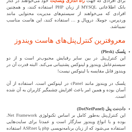
برای افرادی که جهت
راه اندازی وبسایت
خود می‌خواهند در کنار
بانک اطلاعاتی MYSQL از زبان PHP استفاده کنند، و همچنین
افرادی که می‌خواهند از سیستم‌های مدیریت محتوایی مانند
وردپرس، جوملا، دروپال و … استفاده کنند، این هاست مناسب
نمیباشد.
معروفترین کنترل‌پنل‌های هاست ویندوز
پلسک (Plesk)
این کنترل‌پنل در بین سایر رقبایش محبوب‌تر است و از دو
سیستم‌عامل ویندوز و لینوکس پشتیبانی می‌کند. البته قدرت آن در
ویندوز قابل مقایسه با لینوکس نیست!
پلسک در ویندوز مانند cPanel در لینوکس است. استفاده از آن
آسان بوده و همین امر باعث افزایش چشمگیر کاربران به آن شده
است.
دات‌نت پنل (DotNetPanel)
این کنترل‌پنل به‌طور کامل بر اساس تکنولوژی Net Framework.
بوده و با انواع ویندوز سازگار است و عمدتا برای سایت‌هایی
استفاده می‌شود که از زبان برنامه‌نویسی php یا ASP.net استفاده