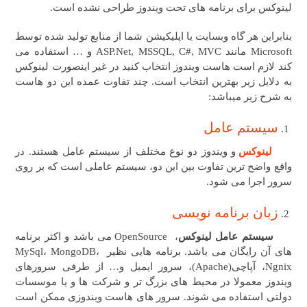
لینوکس برای برنامه های تحت ویندوز طراحی نشده است.
بنابراین هر گاه وبسایت یا اپلیکیشن شما از منابع تولید شده توسط
Microsoft مانند ASP.Net, MSSQL, C#, MVC و … استفاده می
کند لازم است هاست ویندوز انتخاب کنید در غیر اینصورت لینوکس
به دلایل زیر بهترین انتخاب است. چند تفاوت عمده این دو هاست
به شرح زیر میباشد:
سیستم عامل
لینوکس
و ویندوز دو نوع مختلف از سیستم عامل هستند. در
واقع واضح ترین تفاوت بین این دو، سیستم عاملی است که بر روی
سرور اجرا می شود.
زبان برنامه نویسی
سیستم عامل لینوکس
، OpenSource می باشد و اکثر برنامه
های آن رایگان می باشد. برنامه هایی نظیر MySql، MongoDB،
Ngnix، آپاچی(Apache)، سرور ایمیل و… از طرفی سرورهای
ویندوز معمولا در محیط های بزرگ تر و شرکت ها و یا موسسات
دولتی استفاده می شوند. سرور های هاست ویندوزی ممکن است