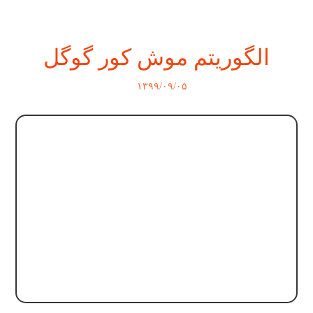
الگوریتم موش کور گوگل
۱۳۹۹/۰۹/۰۵