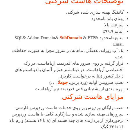
توضیحات هاست شرکتی
کانفیگ بهینه سازی شده شرکتی
پهنای باند نامحدود
سرعت بالا
آپتایم ۹۹.۹٪
منابع نامحدود SQL& Addon Domain&
& FTP&
SubDomain
Email
بک آپ روزانه، هفتگی، ماهانه در سرور مجزا به صورت حفاظت
شده
قرار گرفته بر روی سرور های قدرتمند آریاهاست، در رک
اختصاصی آریاهاست، در دیتاسنتر هتزنر آلمان یا دیتاسنترهای
داخل کشور (بنا به درخواست کاربر).
نصب سرویس اولیه (ورد پرس،
جوملا
. . .)
بهره مندی از پشتیبانی فنی قدرتمند تیم آریاهاست
مزایای هاست شرکتی
نصب رایگان وردپرس بر روی خدمات هاست وردپرس فارسی
سرورهای بهینه سازی شده و سازگاری کامل با هاست وردپرس
برخورداری از پردازنده های چند هسته ای (۸ تا ۱۶ هسته) و رم بالا
۱۶ تا ۳۲ گیگ