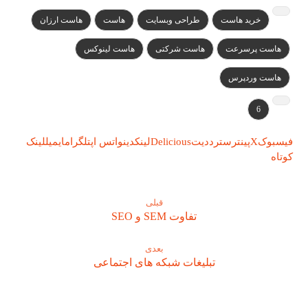
خرید هاست
طراحی وبسایت
هاست
هاست ارزان
هاست پرسرعت
هاست شرکتی
هاست لینوکس
هاست وردپرس
6
فیسبوک
X
پینترست
رددیت
Delicious
لینکدین
واتس اپ
تلگرام
ایمیل
لینک
کوتاه
قبلی
تفاوت SEM و SEO
بعدی
تبلیغات شبکه های اجتماعی