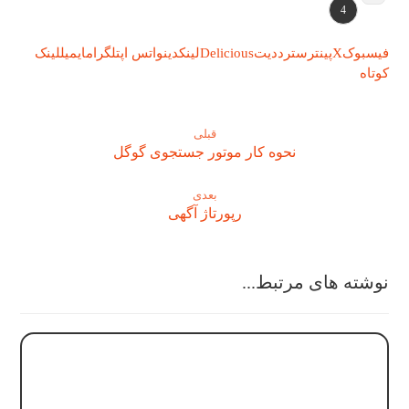
4
فیسبوک
X
پینترست
رددیت
Delicious
لینکدین
واتس اپ
تلگرام
ایمیل
لینک
کوتاه
قبلی
نحوه کار موتور جستجوی گوگل
بعدی
رپورتاژ آگهی
نوشته های مرتبط...