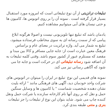
تبلیغات ترانزیتی
از آن نوع تبلیغاتی است که امروزه مورد استقبال
بسیار قرار گرفته است . نمونه آن را بر روی اتوبوس ها، کامیون ها
و حتی نیسان های آبی میتوانیم مشاهده کنیم.
یادمان باشد که تبلیغ تنها تلویزیونی نیست و اصولا هرگونه ابلاغ
پیامی که از سمت رسانه ای به سوی مخاطب فرستاده میشود،
تبلیغ به شمار می آید. واژه ترانزیت در معنای عام و براساس
فرهنگ معین عبارت است از: جابه جایی مسافر و کالا بین مبدا و
مقصد که مستلزم عبور از کشور سوم باشد. وقتی کلمه تبلیغات به
آن اضافه شود
رسانه تبلیغاتی
ای در حرکت است و جابه جا می
شود که آگاهی رسانی نیز می کند.
نمونه های قدیمی این نوع تبلیغ در ایران را میتوان در اتوبوس های
شرکت واحد خودمان دید، آگهی های فرهنگی مانند ” ارائه بلیت
نشان دهنده شخصیت شماست ” یا کامیون ها و وسایل سنگین
حمل و نقل که بر روی آنها نام کارخانه سازنده یا شرکت حمل ونقل
کننده چاپ می شود. شاید بتوان این نوع از تبلیغات را جز تبلیغات
بنری
و
متنی
طبقه بندی کرد.