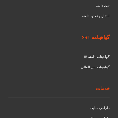
ثبت دامنه
انتقال و تمدید دامنه
گواهینامه SSL
گواهينامه دامنه IR
گواهينامه بین المللی
خدمات
طراحی سایت