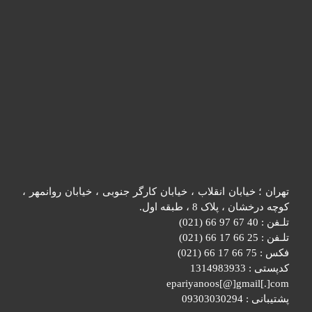
تهران ؛ خیابان انقلاب ، خیابان کارگر جنوبی ، خیابان روانمهر ،
کوچه درخشان ، پلاک 8 ، طبقه اول.
تلـفن : 40 67 97 66 (021)
تلـفن : 25 66 17 66 (021)
فکس : 75 66 17 66 (021)
کدپستی : 1314983933
epariyanoos[@]gmail[.]com
پشتیبانی : 09303030294