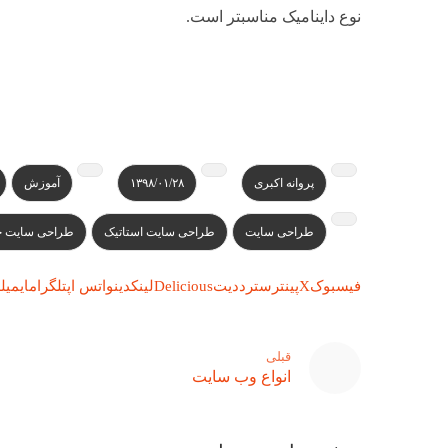
نوع داینامیک مناسبتر است.
پروانه اکبری
۱۳۹۸/۰۱/۲۸
آموزش
طراحی سایت
طراحی سایت استاتیک
طراحی سایت ح
فیسبوک
X
پینترست
رددیت
Delicious
لینکدین
واتس اپ
تلگرام
ایمیل
ل
قبلی
انواع وب سایت