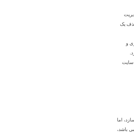
یریت
حذف یک
ری و
د.
 سایت
زد، اما
می باشد،