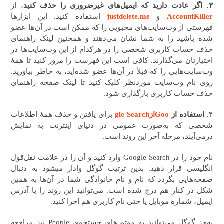
۳. اگر عادت دارید که ایمیل‌های غیرضروری را حذف کنید
، از
AccountKiller
و
justdelete.me
استفاده کنید. این ابزارها
فهرستی از وب‌سایت‌های محبوبی را که ممکن است در آن‌ها عضو
شده باشید را به شما نشان می‌دهند و همچنین لینک راهنمای
حذف حساب کاربری شخصی را در هرکدام از این وب‌سایت‌ها در
اختیارتان می‌گذارند. کافی است این فهرست را مرور کنید تا همهٔ
وب‌سایت‌هایی را که قبلاً در آن‌ها عضو شده‌اید، به خاطر بیاورید.
روی نام وب‌سایت موردنظر کلیک کنید تا لینک صفحه راهنمای
حذف حساب کاربری بارگذاری شود.
۴.
استفاده از
Gooازgle Search
برای یافتن و حذف همهٔ اطلاعات
شخصی‌ که به‌صورت عمومی در دنیای اینترنت به نمایش
درمی‌آیند، مرحله آخر این روند است.
نام خود را در Google Search وارد کنید و آن را در علامت نقل‌قول
انگلیسی قرار دهید. بدین ترتیب گوگل وادار میشود به دنبال
صفحه‌هایی بگردد که نام و نام خانوادگی شما در آن‌ها به همین
شکل در کنار هم درج‌ شده است. می‌توانید این روند را با آدرس
ایمیل، شماره موبایل یا حتی نام کاربری هم اجرا کنید.
به‌جز گوگل می‌توانید به موتورهای جستجوی People نیز مراجعه