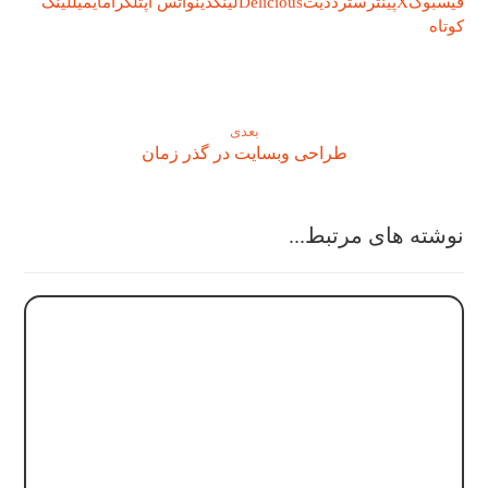
فیسبوک
X
پینترست
رددیت
Delicious
لینکدین
واتس اپ
تلگرام
ایمیل
لینک
کوتاه
بعدی
طراحی وبسایت در گذر زمان
نوشته های مرتبط...