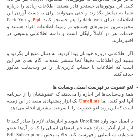
کنید. این موتورهای جستجو قادر هستند اطلاعات زیادی را دربارهٔ
شما به نمایش بگذارند و حتی می‌توانند برای به دست آوردن این
اطلاعات دنیای dark web را هم جستجو کنند.
Pipl
و Peek You
محبوب‌ترین موتورهای جستجو در زمینهٔ اطلاعات افراد هستند و
خدمات هر دو کاملاً رایگان است و دامنه اطلاعاتی وسیعی در
اختیاردارند.
اگر اطلاعاتی درباره خودتان پیدا کردید، به دنبال منبع آن بگردید و
ببینید این اطلاعات دقیقاً کجا منتشر شده‌اند. گام بعدی هم این
است که اطلاعات یا حساب کاربری‌تان را در وب‌سایت مذکور
حذف کنید.
لغو عضویت در فهرست ایمیلی وبسایت ها
همهٔ وب‌سایت‌ها این اجازه را می‌دهند که عضویتشان را از خبرنامه
آنها لغو کنید، اما
Unroll.me
یک ابزار پیشنهادی مفید در این زمینه
است که این روند لغو عضویت را با سرعت بیشتری انجام می‌دهد.
با ایمیل خود وارد Unroll.me شوید و اجازه‌های لازم را صادر کنید تا
این ابزار آنلاین بتواند همه خبرنامه‌های ایمیلی را که در آن‌ها عضو
شده‌اید، شناسایی و فهرست کند. حالا به بخش Edit Subscriptions