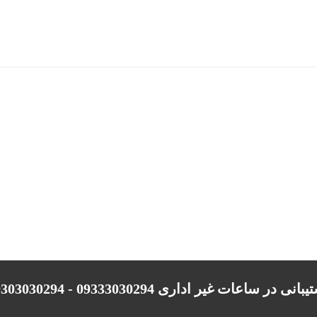
انی در ساعات غیر اداری 09333030294 - 09303030294