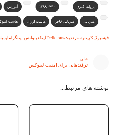
پروانه اکبری
۱۳۹۸/۰۷/۱۰
آموزش
میزبانی
میزبانی خاص
هاست ارزان
هاست لینو
فیسبوک
X
پینترست
رددیت
Delicious
لینکدین
واتس اپ
تلگرام
ایمیل
ل
قبلی
ترفندهایی برای امنیت لینوکس
نوشته های مرتبط...