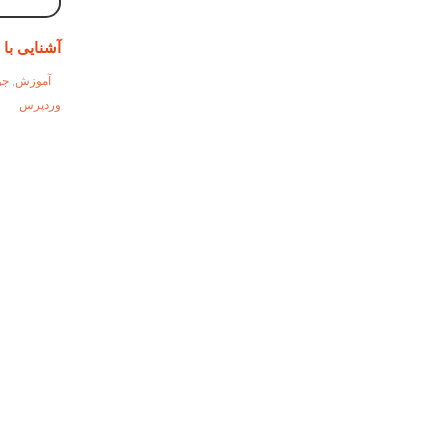
آشنایی با XAMPP و WAMP
آموزش
,
جو
وردپرس