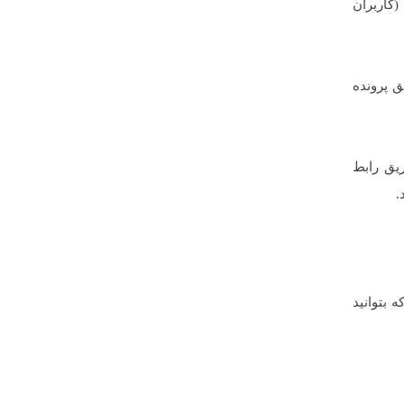
کاربران
 پرونده
یق رابط
.
 بتوانید