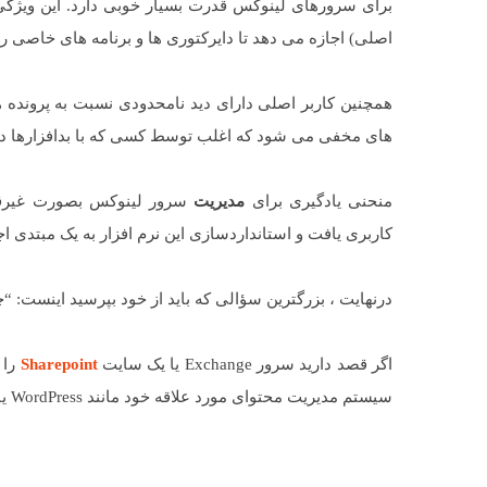
برای سرورهای لینوکس قدرت بسیار خوبی دارد. این ویژگ
اصلی) اجازه می دهد تا دایرکتوری ها و برنامه های خاصی را 
همچنین کاربر اصلی دارای دید نامحدودی نسبت به پروند
های مخفی می شود که اغلب توسط کسی که با بدافزارها در 
منحنی یادگیری برای
مدیریت
سرور لینوکس بصورت غیرقابل
کاربری یافت و استانداردسازی این نرم افزار به یک مبتدی اج
درنهایت ، بزرگترین سؤالی که باید از خود بپرسید اینست: “
اگر قصد دارید سرور Exchange یا یک سایت
Sharepoint
را 
سیستم مدیریت محتوای مورد علاقه خود مانند WordPress یا