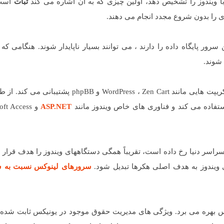
ا ویندوز را تشخیص دهد، اولین چیزی که به آن اشاره می کند
ثبات
است.
ی را بدون شروع مجدد انجام می دهند.
ور پایگاه داده را دارند ، می توانند بسیار ناپایدار شوند. هنگامی که
 شوند.
با PHP و MySQL سازگار است ، که از اسکریپت هایی مانند WordPress ، Zen Cart و pBB
تفاده می کند و فناوری های خاص ویندوز مانند
ASP.NET
شده باشید که هک های اخیر BitLocker که در سراسر دنیا رخ داده است، تقریباً همگی دستگاههای ویندوز را هدف 
ویندوز به هدف اصلی هکرها تبدیل شود.
سرورهای لینوکس نسبت به 
س بهره می برد. ویژگی های مدیریت حقوق موجود در یونیکس ثابت شده