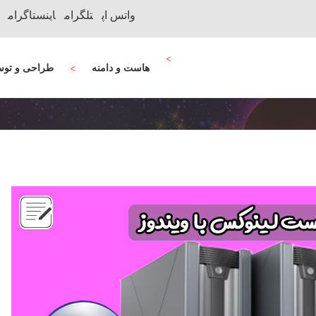
واتس اپ
تلگرام
اینستاگرام
هاست و دامنه
طراحی و توس