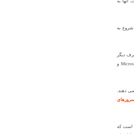
 آنها به
 شروع به
ph پشتیبانی می کند. از طرف دیگر
و Microsoft Access و
قرار می دهند.
سرورهای
 است که