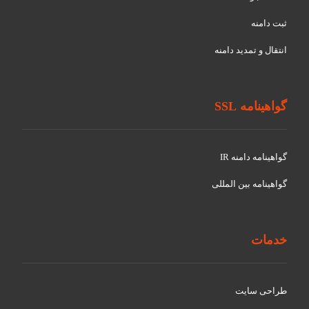
ثبت دامنه
انتقال و تمدید دامنه
گواهینامه SSL
گواهينامه دامنه IR
گواهينامه بین المللی
خدمات
طراحی سایت