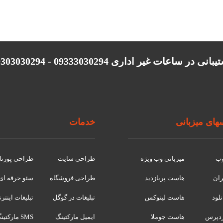
انی در ساعات غیر اداری 09333030294 - 09303030294
ای میزبانی
خدمات
وب
میزبانی وب ویژه
طراحی سایت
طراحی پورتا
ران
هاست پربازدید
طراحی فروشگاه
سئو حرفه ای
لود
هاست لینوکس
تبلیغات در گوگل
تبلیغات اینتر
دپرس
هاست جوملا
ایمیل مارکتینگ
SMS مارکتینگ