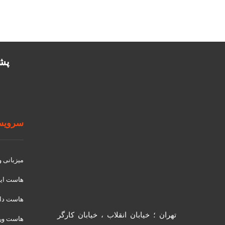
پشتیب
سرویسه
میزبانی 
هاست ای
هاست دان
تهران ؛ خیابان انقلاب ، خیابان کارگر
هاست ور