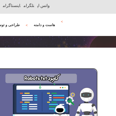
واتس اپ
تلگرام
اینستاگرام
هاست و دامنه
طراحی و توس