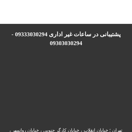
پشتیبانی در ساعات غیر اداری 09333030294 -
09303030294
تهران ؛ خیابان انقلاب ، خیابان کارگر جنوبی ، خیابان روانمهر ،