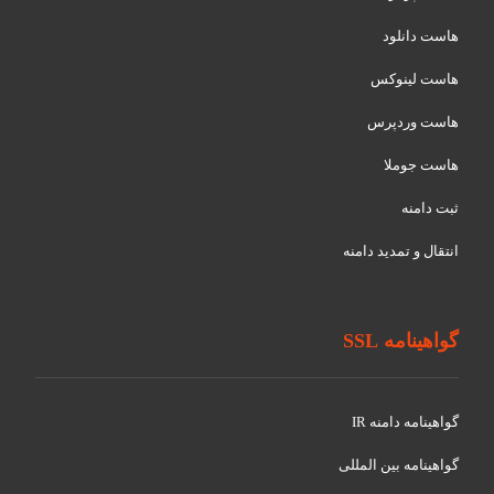
هاست دانلود
هاست لینوکس
هاست وردپرس
هاست جوملا
ثبت دامنه
انتقال و تمدید دامنه
گواهینامه SSL
گواهينامه دامنه IR
گواهينامه بین المللی