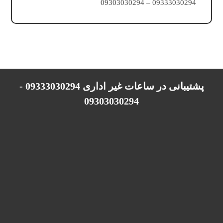
09333030294 – 09303030294
پشتیبانی در ساعات غیر اداری 09333030294 -
09303030294