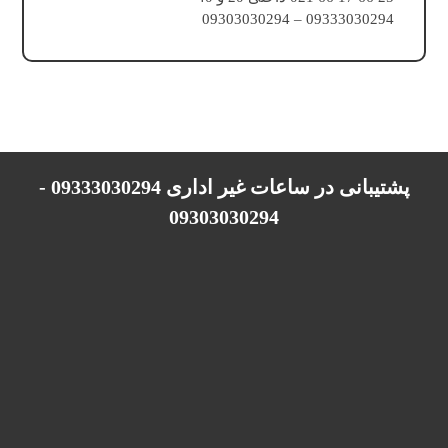
09333030294 – 09303030294
پشتیبانی در ساعات غیر اداری 09333030294 -
09303030294