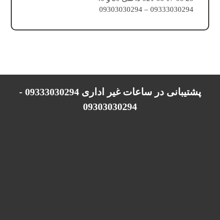
09333030294 – 09303030294
پشتیبانی در ساعات غیر اداری 09333030294 -
09303030294