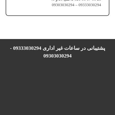
09333030294 – 09303030294
پشتیبانی در ساعات غیر اداری 09333030294 -
09303030294