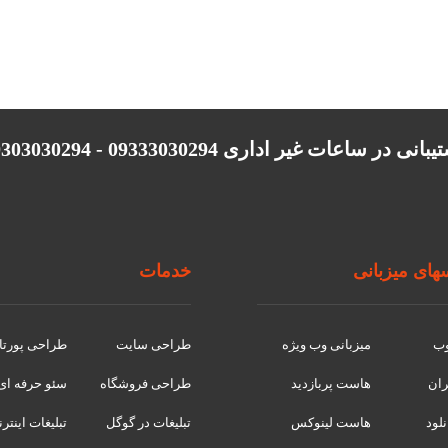
انی در ساعات غیر اداری 09333030294 - 09303030294
ای میزبانی
خدمات
وب
میزبانی وب ویژه
طراحی سایت
طراحی پورتا
ران
هاست پربازدید
طراحی فروشگاه
سئو حرفه ای
لود
هاست لینوکس
تبلیغات در گوگل
تبلیغات اینتر