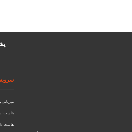
پشتیب
سرویسه
میزبانی 
هاست ای
هاست دان