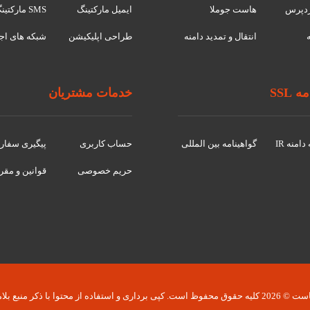
دپرس
هاست جوملا
ایمیل مارکتینگ
SMS مارکتینگ
انتقال و تمدید دامنه
طراحی اپلیکیشن
شبکه های اج
 SSL
خدمات مشتریان
امنه IR
گواهينامه بین المللی
حساب کاربری
پیگیری سفا
حریم خصوصی
قوانین و مقر
 کپی برداری و استفاده از محتوا با ذکر منبع بلامانع است.