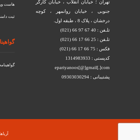
تهران ؛ خیابان انقلاب ، خیابان کارگر
هاست ور
جنوبی ، خیابان روانمهر ، کوچه
ثبت دامنه
درخشان ، پلاک 8 ، طبقه اول.
تلـفن : 40 67 97 66 (021)
تلـفن : 25 66 17 66 (021)
گواهینامه
فکس : 75 66 17 66 (021)
کدپستی : 1314983933
گواهينامه د
epariyanoos[@]gmail[.]com
پشتیبانی : 09303030294
آریاهاست © 2026 کلیه حقوق محفوظ است.