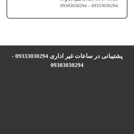
09333030294 – 09303030294
پشتیبانی در ساعات غیر اداری 09333030294 -
09303030294