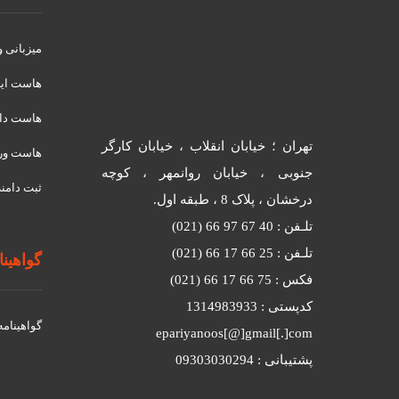
میزبانی 
هاست ای
هاست دان
تهران ؛ خیابان انقلاب ، خیابان کارگر
هاست ور
جنوبی ، خیابان روانمهر ، کوچه
ثبت دامنه
درخشان ، پلاک 8 ، طبقه اول.
تلـفن : 40 67 97 66 (021)
تلـفن : 25 66 17 66 (021)
گواهینامه
فکس : 75 66 17 66 (021)
کدپستی : 1314983933
گواهينامه د
epariyanoos[@]gmail[.]com
پشتیبانی : 09303030294