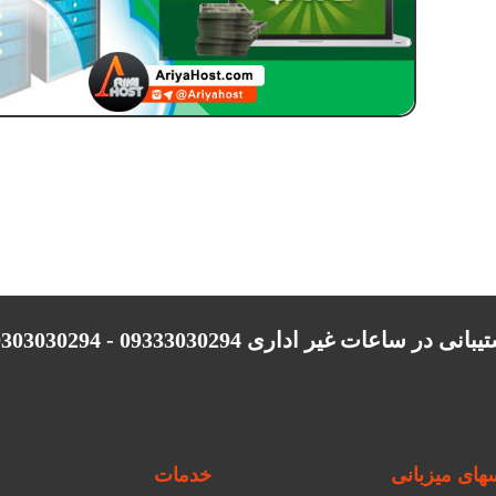
انی در ساعات غیر اداری 09333030294 - 09303030294
ای میزبانی
خدمات