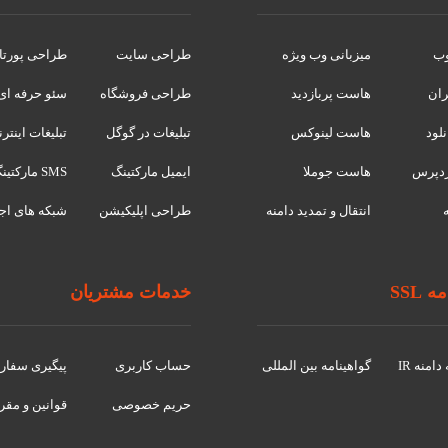
وب
میزبانی وب ویژه
طراحی سایت
طراحی پورتا
ران
هاست پربازدید
طراحی فروشگاه
سئو حرفه ای
لود
هاست لینوکس
تبلیغات در گوگل
تبلیغات اینتر
دپرس
هاست جوملا
ایمیل مارکتینگ
SMS مارکتینگ
انتقال و تمدید دامنه
طراحی اپلیکیشن
شبکه های اج
 SSL
خدمات مشتریان
امنه IR
گواهينامه بین المللی
حساب کاربری
پیگیری سفا
حریم خصوصی
قوانین و مقر