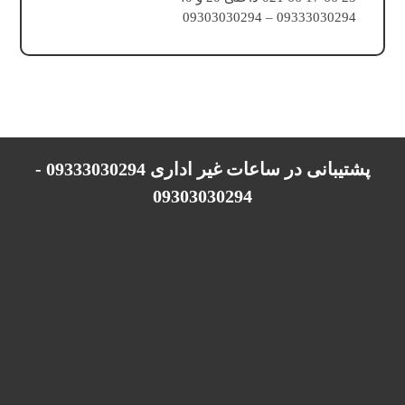
09333030294 – 09303030294
پشتیبانی در ساعات غیر اداری 09333030294 -
09303030294