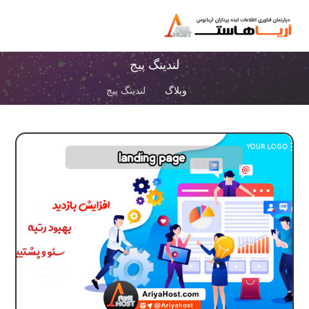
لندینگ پیج
وبلاگ
لندینگ پیج