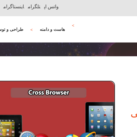
واتس اپ
تلگرام
اینستاگرام
هاست و دامنه
طراحی و توس
احی