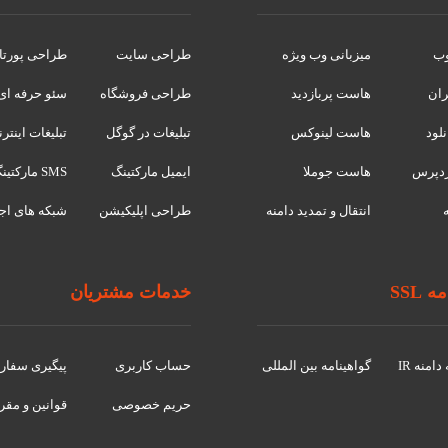
وب
میزبانی وب ویژه
طراحی سایت
طراحی پورتا
ران
هاست پربازدید
طراحی فروشگاه
سئو حرفه ای
لود
هاست لینوکس
تبلیغات در گوگل
تبلیغات اینتر
دپرس
هاست جوملا
ایمیل مارکتینگ
SMS مارکتینگ
انتقال و تمدید دامنه
طراحی اپلیکیشن
شبکه های اج
 SSL
خدمات مشتریان
امنه IR
گواهينامه بین المللی
حساب کاربری
پیگیری سفا
حریم خصوصی
قوانین و مقر