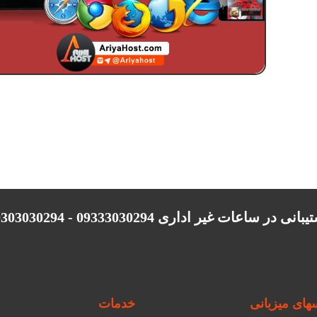
انی در ساعات غیر اداری 09333030294 - 09303030294
ای میزبانی
خدمات