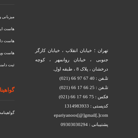
میزبانی 
هاست ای
هاست دان
تهران ؛ خیابان انقلاب ، خیابان کارگر
هاست ور
جنوبی ، خیابان روانمهر ، کوچه
ثبت دامنه
درخشان ، پلاک 8 ، طبقه اول.
تلـفن : 40 67 97 66 (021)
تلـفن : 25 66 17 66 (021)
گواهینامه
فکس : 75 66 17 66 (021)
کدپستی : 1314983933
گواهينامه د
epariyanoos[@]gmail[.]com
پشتیبانی : 09303030294