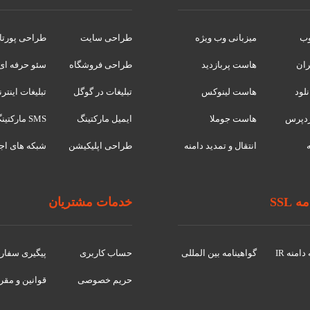
وب
میزبانی وب ویژه
طراحی سایت
طراحی پورتا
ران
هاست پربازدید
طراحی فروشگاه
سئو حرفه ای
لود
هاست لینوکس
تبلیغات در گوگل
تبلیغات اینتر
دپرس
هاست جوملا
ایمیل مارکتینگ
SMS مارکتینگ
انتقال و تمدید دامنه
طراحی اپلیکیشن
شبکه های اج
 SSL
خدمات مشتریان
امنه IR
گواهينامه بین المللی
حساب کاربری
پیگیری سفا
حریم خصوصی
قوانین و مقر