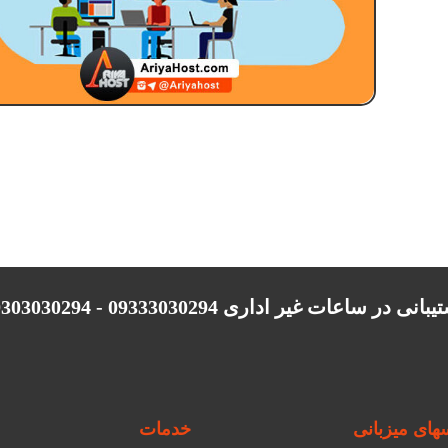
انی در ساعات غیر اداری 09333030294 - 09303030294
ای میزبانی
خدمات