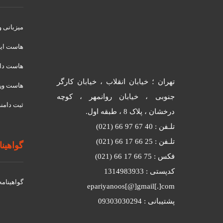
میزبانی 
هاست ای
هاست دان
تهران ؛ خیابان انقلاب ، خیابان کارگر
هاست ور
جنوبی ، خیابان روانمهر ، کوچه
ثبت دامنه
درخشان ، پلاک 8 ، طبقه اول.
تلـفن : 40 67 97 66 (021)
تلـفن : 25 66 17 66 (021)
گواهینامه
فکس : 75 66 17 66 (021)
کدپستی : 1314983933
گواهينامه د
epariyanoos[@]gmail[.]com
پشتیبانی : 09303030294